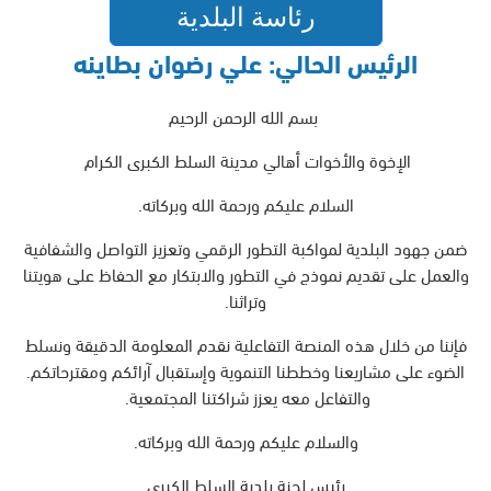
رئاسة البلدية
الرئيس الحالي: علي رضوان بطاينه
بسم الله الرحمن الرحيم
الإخوة والأخوات أهالي مدينة السلط الكبرى الكرام
السلام عليكم ورحمة الله وبركاته.
ضمن جهود البلدية لمواكبة التطور الرقمي وتعزيز التواصل والشفافية
والعمل على تقديم نموذج في التطور والابتكار مع الحفاظ على هويتنا
وتراثنا.
فإننا من خلال هذه المنصة التفاعلية نقدم المعلومة الدقيقة ونسلط
الضوء على مشاريعنا وخططنا التنموية وإستقبال آرائكم ومقترحاتكم.
والتفاعل معه يعزز شراكتنا المجتمعية.
والسلام عليكم ورحمة الله وبركاته.
رئيس لجنة بلدية السلط الكبرى