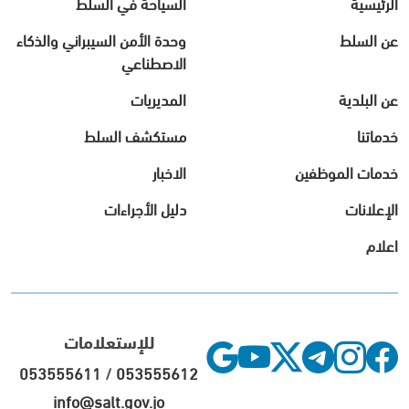
الرئيسية
السياحة في السلط
عن السلط
وحدة الأمن السيبراني والذكاء
الاصطناعي
عن البلدية
المديريات
خدماتنا
مستكشف السلط
خدمات الموظفين
الاخبار
الإعلانات
دليل الأجراءات
اعلام
للإستعلامات
053555611
/
053555612
info@salt.gov.jo