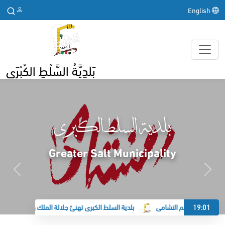
English
بَلَدِيَّةُ السَّلْطِ الكُبْرَى
بلدية السلط الكبرى
Greater Salt Municipality
19:01
لكبرى تدعم النشامى
بلدية السلط الكبرى تهنئ جلالة الملك وولي العهد بحلول ر