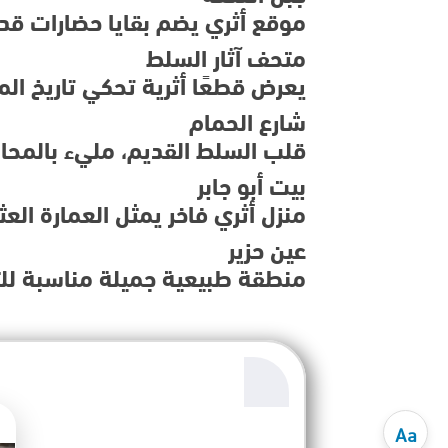
موقع أثري يضم بقايا حضارات قدي
متحف آثار السلط
يعرض قطعًا أثرية تحكي تاريخ الم
شارع الحمام
قلب السلط القديم، مليء بالمحال ا
بيت أبو جابر
منزل أثري فاخر يمثل العمارة الع
عين حزير
منطقة طبيعية جميلة مناسبة للتن
Aa