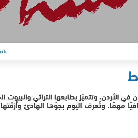
بلدية السل
ط
في الأردن، وتتميّز بطابعها التراثي والبيوت الح
افيًا مهمًا، وتُعرف اليوم بجوّها الهادئ وأزقّتها