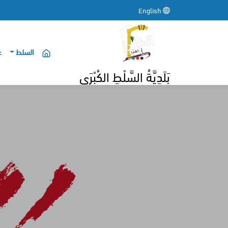
English
السلط
ع
بَلَدِيَّةُ السَّلْطِ الكُبْرَى