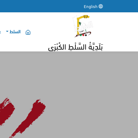
English
السلط
ع
بَلَدِيَّةُ السَّلْطِ الكُبْرَى