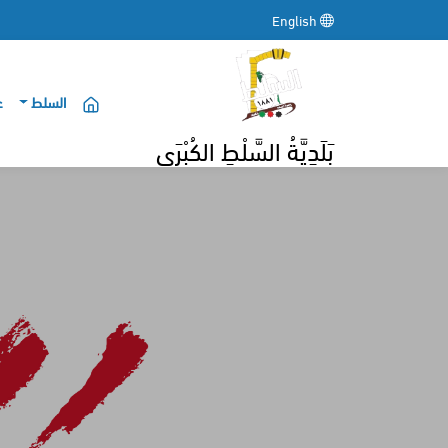
English
السلط
ع
بَلَدِيَّةُ السَّلْطِ الكُبْرَى