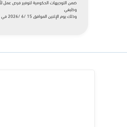
ضمن التوجيهات الحكومية لتوفير فرص عمل لأبن
وظيفي
وذلك يوم الإثنين الموافق 15 /6 /2026 في قاعة الإستقلال التابعة لبلدية السلط الكبرى من الساعة 9.30 صباحًا وحتى الساعة 2 بعد الظهر