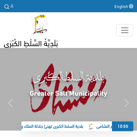
English
بَلَدِيَّةُ السَّلْطِ الكُبْرَى
بلدية السلط الكبرى
Greater Salt Municipality
10:55
كبرى تدعم النشامى
بلدية السلط الكبرى تهنئ جلالة الملك وولي العهد بحلول رأ