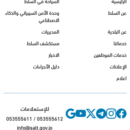
الرئيسية
السياحة في السلط
عن السلط
وحدة الأمن السيبراني والذكاء
الاصطناعي
عن البلدية
المديريات
خدماتنا
مستكشف السلط
خدمات الموظفين
الاخبار
الإعلانات
دليل الأجراءات
اعلام
للإستعلامات
053555611
/
053555612
info@salt.gov.jo