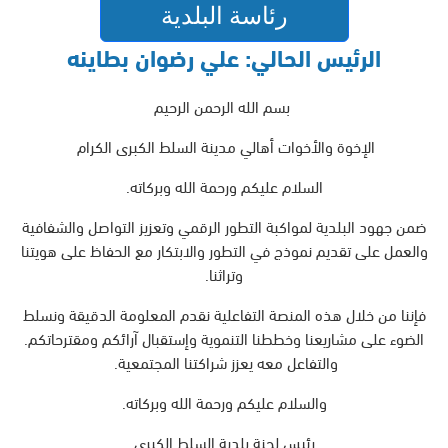
رئاسة البلدية
الرئيس الحالي: علي رضوان بطاينه
بسم الله الرحمن الرحيم
الإخوة والأخوات أهالي مدينة السلط الكبرى الكرام
السلام عليكم ورحمة الله وبركاته.
ضمن جهود البلدية لمواكبة التطور الرقمي وتعزيز التواصل والشفافية
والعمل على تقديم نموذج في التطور والابتكار مع الحفاظ على هويتنا
وتراثنا.
فإننا من خلال هذه المنصة التفاعلية نقدم المعلومة الدقيقة ونسلط
الضوء على مشاريعنا وخططنا التنموية وإستقبال آرائكم ومقترحاتكم.
والتفاعل معه يعزز شراكتنا المجتمعية.
والسلام عليكم ورحمة الله وبركاته.
رئيس لجنة بلدية السلط الكبرى