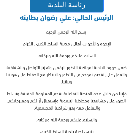
رئاسة البلدية
الرئيس الحالي: علي رضوان بطاينه
بسم الله الرحمن الرحيم
الإخوة والأخوات أهالي مدينة السلط الكبرى الكرام
السلام عليكم ورحمة الله وبركاته.
ضمن جهود البلدية لمواكبة التطور الرقمي وتعزيز التواصل والشفافية
والعمل على تقديم نموذج في التطور والابتكار مع الحفاظ على هويتنا
وتراثنا.
فإننا من خلال هذه المنصة التفاعلية نقدم المعلومة الدقيقة ونسلط
الضوء على مشاريعنا وخططنا التنموية وإستقبال آرائكم ومقترحاتكم.
والتفاعل معه يعزز شراكتنا المجتمعية.
والسلام عليكم ورحمة الله وبركاته.
رئيس لجنة بلدية السلط الكبرى