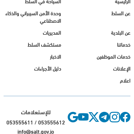
الرئيسية
السياحة في السلط
عن السلط
وحدة الأمن السيبراني والذكاء
الاصطناعي
عن البلدية
المديريات
خدماتنا
مستكشف السلط
خدمات الموظفين
الاخبار
الإعلانات
دليل الأجراءات
اعلام
للإستعلامات
053555611
/
053555612
info@salt.gov.jo