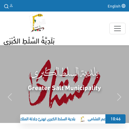
English
بَلَدِيَّةُ السَّلْطِ الكُبْرَى
بلدية السلط الكبرى
Greater Salt Municipality
10:46
الكبرى تدعم النشامى
بلدية السلط الكبرى تهنئ جلالة الملك وولي العهد بحلول 