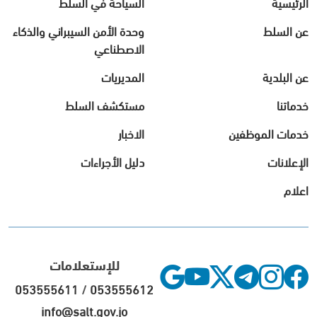
الرئيسية
السياحة في السلط
عن السلط
وحدة الأمن السيبراني والذكاء
الاصطناعي
عن البلدية
المديريات
خدماتنا
مستكشف السلط
خدمات الموظفين
الاخبار
الإعلانات
دليل الأجراءات
اعلام
للإستعلامات
053555611
/
053555612
info@salt.gov.jo