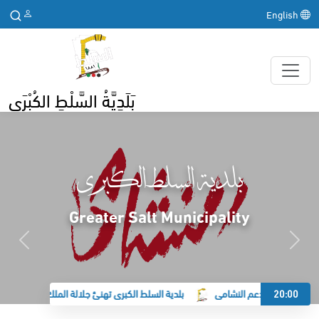
English
بَلَدِيَّةُ السَّلْطِ الكُبْرَى
بلدية السلط الكبرى
Greater Salt Municipality
20:00
 الكبرى تدعم النشامى
بلدية السلط الكبرى تهنئ جلالة الملك وولي العهد بحلول 