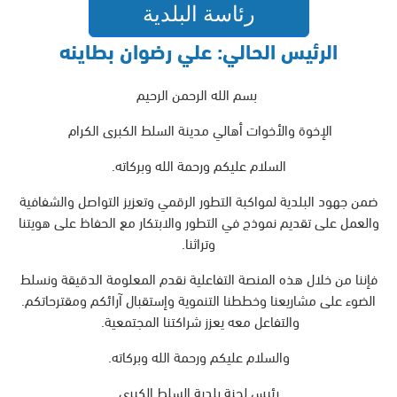
رئاسة البلدية
الرئيس الحالي: علي رضوان بطاينه
بسم الله الرحمن الرحيم
الإخوة والأخوات أهالي مدينة السلط الكبرى الكرام
السلام عليكم ورحمة الله وبركاته.
ضمن جهود البلدية لمواكبة التطور الرقمي وتعزيز التواصل والشفافية
والعمل على تقديم نموذج في التطور والابتكار مع الحفاظ على هويتنا
وتراثنا.
فإننا من خلال هذه المنصة التفاعلية نقدم المعلومة الدقيقة ونسلط
الضوء على مشاريعنا وخططنا التنموية وإستقبال آرائكم ومقترحاتكم.
والتفاعل معه يعزز شراكتنا المجتمعية.
والسلام عليكم ورحمة الله وبركاته.
رئيس لجنة بلدية السلط الكبرى