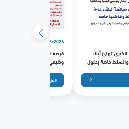
14/06/2026
الكبرى تهنئ أبناء
فرصة للباحثين عن
 والسلط خاصة بحلول
وظيفي
لهجرية
المزيد