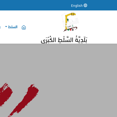
English
السلط
ع
بَلَدِيَّةُ السَّلْطِ الكُبْرَى