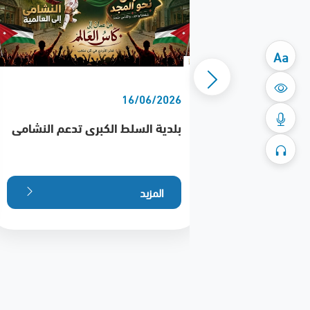
Aa
16/06/2026
لسلط يكرم
بلدية السلط الكبرى تدعم النشامى
ينتي" ويؤكد
المزيد